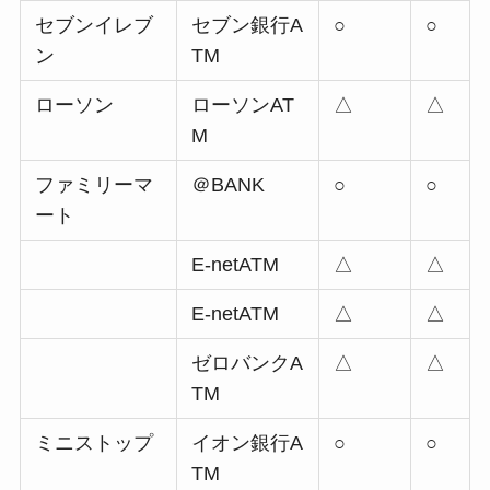
セブンイレブ
セブン銀行A
○
○
ン
TM
ローソン
ローソンAT
△
△
M
ファミリーマ
＠BANK
○
○
ート
E-netATM
△
△
E-netATM
△
△
ゼロバンクA
△
△
TM
ミニストップ
イオン銀行A
○
○
TM